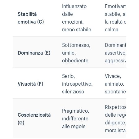
Influenzato
Emotivamente
Stabilità
dalle
stabile, affront
emotiva (C)
emozioni,
la realtà con
meno stabile
calma
Sottomesso,
Dominante,
Dominanza (E)
umile,
assertivo,
obbediente
aggressivo
Serio,
Vivace,
Vivacità (F)
introspettivo,
animato,
silenzioso
spontaneo
Rispettoso
Pragmatico,
Coscienziosità
delle regole,
indifferente
(G)
diligente,
alle regole
moralista