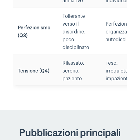
Tollerante
verso il
Perfezionista,
Perfezionismo
disordine,
organizzato,
(Q3)
poco
autodisciplina
disciplinato
Rilassato,
Teso,
Tensione (Q4)
sereno,
irrequieto,
paziente
impaziente
Pubblicazioni principali