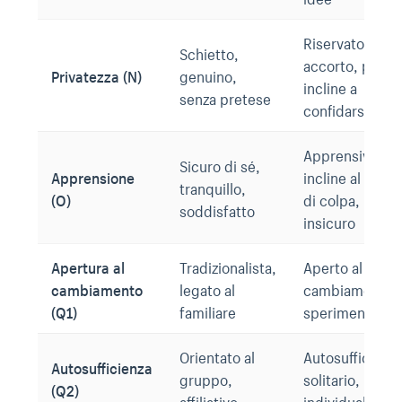
Riservato,
Schietto,
accorto, poco
Privatezza (N)
genuino,
incline a
senza pretese
confidarsi
Apprensivo,
Sicuro di sé,
Apprensione
incline al sens
tranquillo,
(O)
di colpa,
soddisfatto
insicuro
Apertura al
Tradizionalista,
Aperto al
cambiamento
legato al
cambiamento,
(Q1)
familiare
sperimentale
Orientato al
Autosufficiente
Autosufficienza
gruppo,
solitario,
(Q2)
affiliativo
individualista