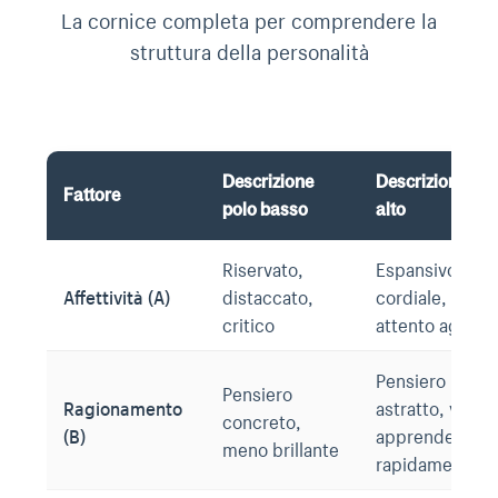
La cornice completa per comprendere la
struttura della personalità
Descrizione
Descrizione pol
Fattore
polo basso
alto
Riservato,
Espansivo,
Affettività (A)
distaccato,
cordiale,
critico
attento agli altr
Pensiero
Pensiero
Ragionamento
astratto, vivac
concreto,
(B)
apprende
meno brillante
rapidamente