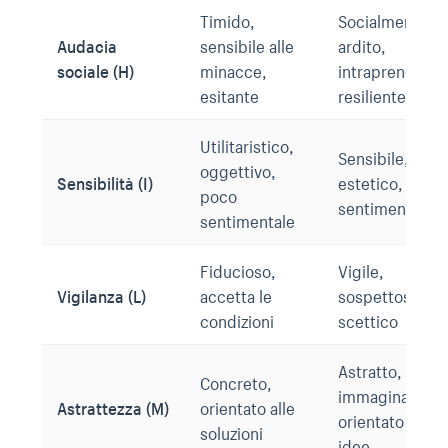
Timido,
Socialmente
Audacia
sensibile alle
ardito,
sociale (H)
minacce,
intraprendente
esitante
resiliente
Utilitaristico,
Sensibile,
oggettivo,
Sensibilità (I)
estetico,
poco
sentimentale
sentimentale
Fiducioso,
Vigile,
Vigilanza (L)
accetta le
sospettoso,
condizioni
scettico
Astratto,
Concreto,
immaginativo,
Astrattezza (M)
orientato alle
orientato alle
soluzioni
idee