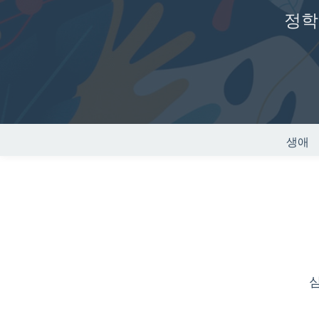
정학
생애
심