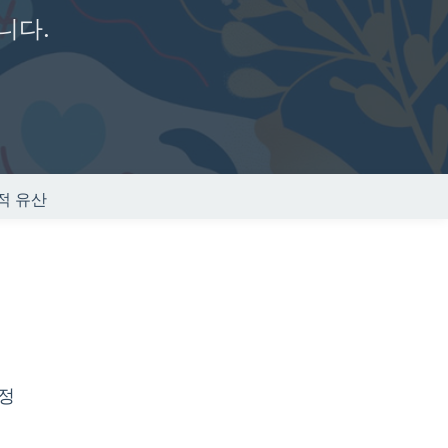
니다.
적 유산
여정