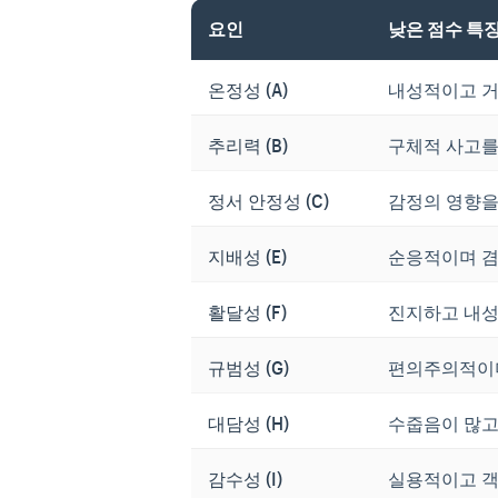
요인
낮은 점수 특
온정성 (A)
내성적이고 거
추리력 (B)
구체적 사고를
정서 안정성 (C)
감정의 영향을
지배성 (E)
순응적이며 
활달성 (F)
진지하고 내
규범성 (G)
편의주의적이
대담성 (H)
수줍음이 많고
감수성 (I)
실용적이고 객