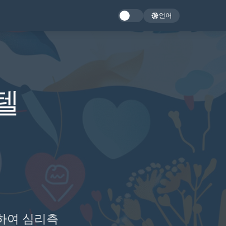
언어
텔
발하여 심리측